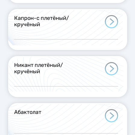
Капрон-с плетёный/
кручёный
Никант плетёный/
кручёный
Абактолат