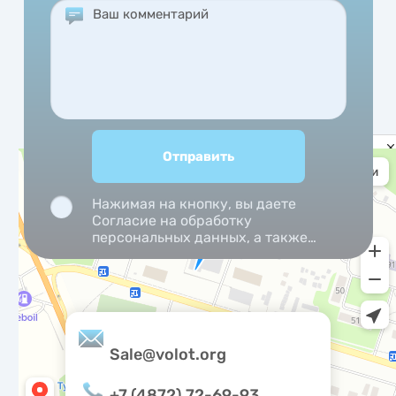
Priv
noti
Нажимая на кнопку, вы даете
Согласие на обработку
персональных данных, а также
Согласие на обработку
персональных данных
метрическими программами.
Sale@volot.org
+7 (4872) 72-69-93