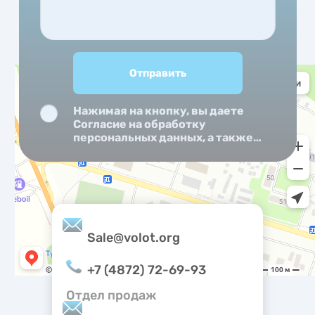
Priv
noti
Нажимая на кнопку, вы даете
Согласие на обработку
персональных данных, а также
Согласие на обработку
персональных данных
метрическими программами.
Sale@volot.org
+7 (4872) 72-69-93
Отдел продаж