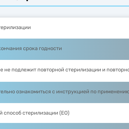
терилизации
кончания срока годности
е не подлежит повторной стерилизации и повторн
ельно ознакомиться с инструкцией по применени
й способ стерилизации (EO)