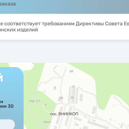
заказа
е соответствует требованиям Директивы Совета Е
нских изделий
Й
ши
нии 30