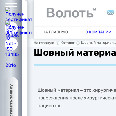
ую
НА ГЛАВНУЮ
О КОМПАНИИ
ии
Шовный материал д
На главную
Каталог
Шовный материа
ия
Оставить заявку
Шовный материал ‒ это хирургиче
повреждения после хирургических
пациентов.