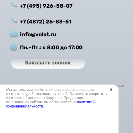
+7 (495) 926-58-07
+7 (4872) 26-83-51
info@volot.ru
Пн.–Пт.: с 8:00 до 17:00
Заказать звонок
Политика в отношении обработки персональных данных
Мы используем cookie-файлы для персонализации
✖
контента и удобства пользователей. Вы можете запретить
Согласие на обработку персональных данных
их в настройках своего браузера. Продолжая
пользоваться сайтом, вы соглашаетесь с
политикой
конфиденциальности
.
Согласие на обработку данных метрическими
программами
Политика использования cookies