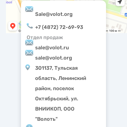
Priv
noti
Sale@volot.org
+7 (4872) 72-69-93
Отдел продаж
sale@volot.ru
sale@volot.org
301137, Тульская
область, Ленинский
район, поселок
Октябрьский, ул.
ВНИИКОП, ООО
"Волоть"