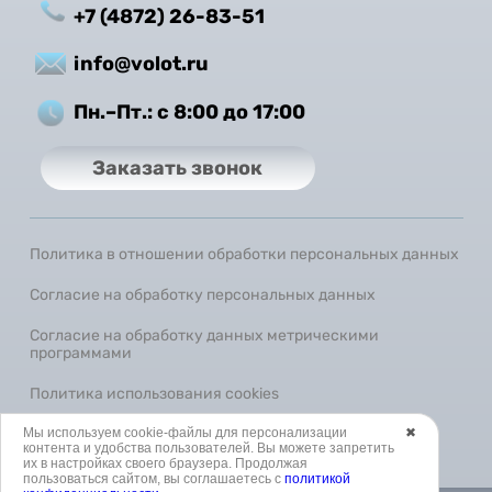
+7 (4872) 26-83-51
info@volot.ru
Пн.–Пт.: с 8:00 до 17:00
Заказать звонок
Политика в отношении обработки персональных данных
Согласие на обработку персональных данных
Согласие на обработку данных метрическими
программами
Политика использования cookies
Мы используем cookie-файлы для персонализации
✖
контента и удобства пользователей. Вы можете запретить
SEO-продвижение сайта
их в настройках своего браузера. Продолжая
пользоваться сайтом, вы соглашаетесь с
политикой