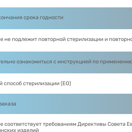
кончания срока годности
е не подлежит повторной стерилизации и повторн
ельно ознакомиться с инструкцией по применени
й способ стерилизации (EO)
заказа
е соответствует требованиям Директивы Совета Е
нских изделий