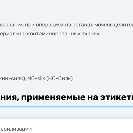
ьзования при операциях на органах мочевыделите
ктериально-контаминированных тканях.
джин-силк), NC-silk (НС-Силк)
ния, применяемые на этикет
терилизации