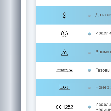
Дата о
Издели
Внимат
Газовы
Номер 
Издели
медици