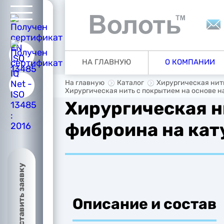
ую
НА ГЛАВНУЮ
О КОМПАНИИ
ии
На главную
Каталог
Хирургическая нить
Хирургическая нить с покрытием на основе н
Хирургическая н
фиброина на ка
ия
Оставить заявку
Описание и состав