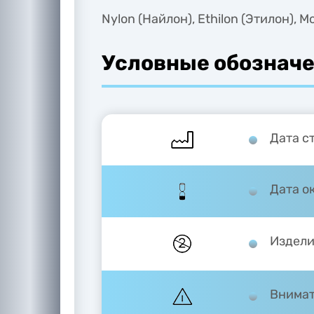
Nylon (Найлон), Ethilon (Этилон), 
Условные обозначе
Дата с
Дата о
Издели
Внимат