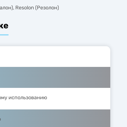
алон), Resolon (Резолон)
ке
ому использованию
ю