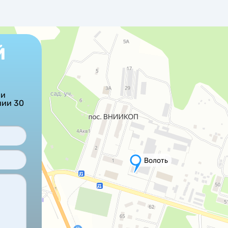
Й
ши
нии 30