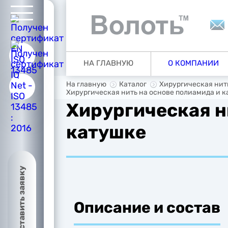
ую
НА ГЛАВНУЮ
О КОМПАНИИ
ии
На главную
Каталог
Хирургическая нить
Хирургическая нить на основе полиамида и к
Хирургическая н
катушке
ия
Оставить заявку
Описание и состав