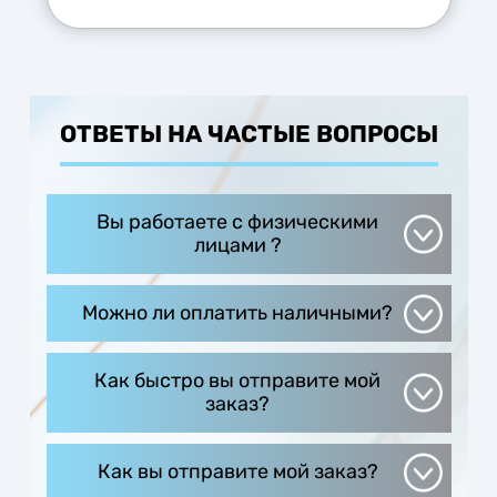
ОТВЕТЫ НА ЧАСТЫЕ ВОПРОСЫ
Вы работаете с физическими
лицами ?
С физ.лицами мы не работаем
Можно ли оплатить наличными?
Оплата производится только с р/с по
выставленному счету.
Как быстро вы отправите мой
Сертификаты, УПД, с/ф
заказ?
Сроки проговариваются предварительно
на каждый заказ, в зависимости от
Как вы отправите мой заказ?
видов изделия