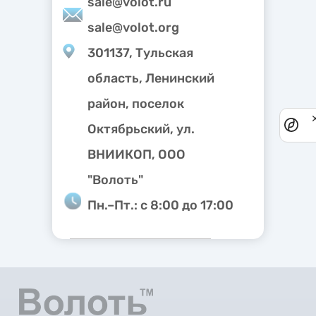
sale@volot.ru
sale@volot.org
301137, Тульская
область, Ленинский
район, поселок
Pri
Октябрьский, ул.
not
ВНИИКОП, ООО
"Волоть"
Пн.–Пт.: с 8:00 до 17:00