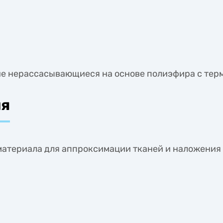
ие нерассасывающиеся на основе полиэфира с те
ия
материала для аппроксимации тканей и наложения 