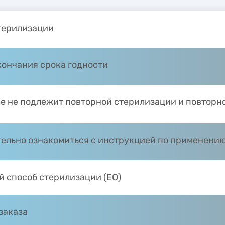
терилизации
кончания срока годности
е не подлежит повторной стерилизации и повторн
ельно ознакомиться с инструкцией по применени
й способ стерилизации (EO)
заказа