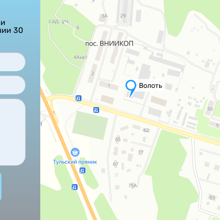
ши
нии 30