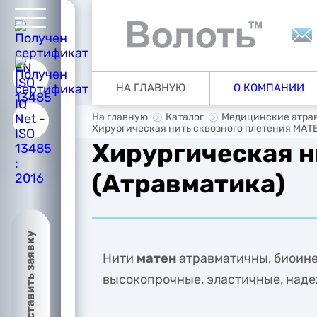
ую
НА ГЛАВНУЮ
О КОМПАНИИ
ии
На главную
Каталог
Медицинские атрав
Хирургическая нить сквозного плетения МАТЕ
Хирургическая н
(Атравматика)
ия
Оставить заявку
Нити
матен
атравматичны, биоинер
высокопрочные, эластичные, наде