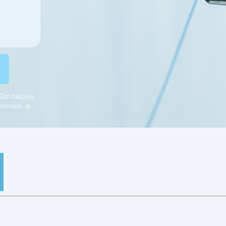
Согласие
нных, а
ескими