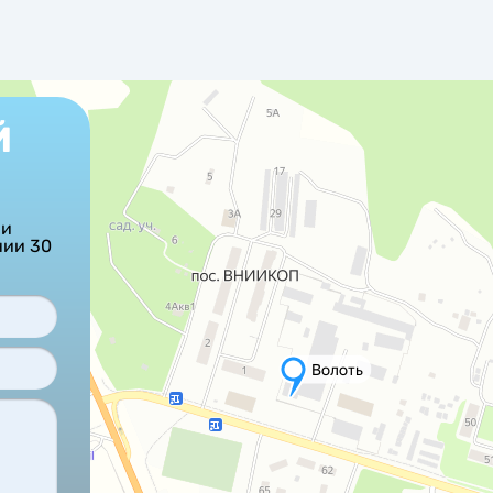
Й
ши
нии 30