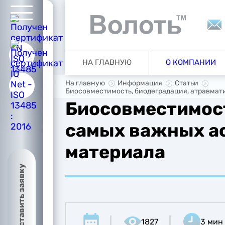
ую
НА ГЛАВНУЮ
О КОМПАНИИ
ии
На главную
Информация
Статьи
Биосовместимость, биодеградация, атравмат
Биосовместимост
самых важных ас
ия
материала
Оставить заявку
1827
3 мин